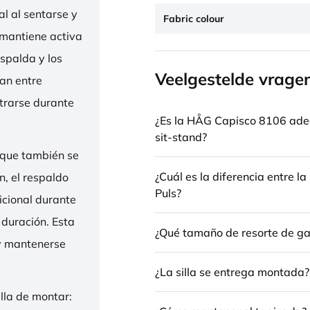
l al sentarse y
Fabric colour
 mantiene activa
espalda y los
Veelgestelde vrage
nan entre
trarse durante
¿Es la HÅG Capisco 8106 ade
sit-stand?
 que también se
¿Cuál es la diferencia entre 
n, el respaldo
Puls?
icional durante
 duración. Esta
¿Qué tamaño de resorte de gas
 y mantenerse
¿La silla se entrega montada?
illa de montar: