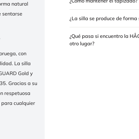
¿Cómo mantener el tapizado?
forma natural
e sentarse
¿La silla se produce de forma 
e
¿Qué pasa si encuentro la H
otro lugar?
oruega, con
idad. La silla
ENGUARD Gold y
35. Gracias a su
ión respetuosa
e para cualquier