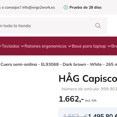
 o consejos?
info@ergo2work.es
Prueba de 28 días
Teclados
Ratones ergonomicos
Base para laptop
Br
HÅG Capisco
Número de artículo: 999.90
1.662,-
Incl. IVA
1.662,- €
1.495,80 