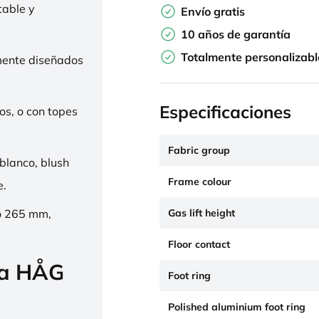
table y
Envío gratis
10 años de garantía
Totalmente personalizabl
mente diseñados
Especificaciones
os, o con topes
Fabric group
 blanco, blush
Frame colour
e.
Gas lift height
o 265 mm,
Floor contact
la HÅG
Foot ring
Polished aluminium foot ring