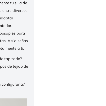
nte tu silla de
ge entre diversos
 adaptar
nterior.
eposapiés para
tas. Así diseñas
talmente a ti.
de tapizado?
ipos de tejido de
 configurarla?