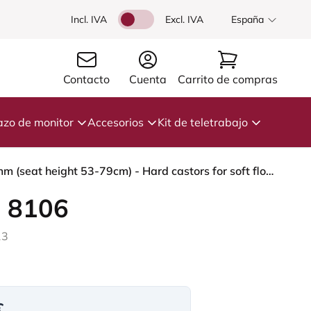
Incl. IVA
Excl. IVA
España
Contacto
Cuenta
Carrito de compras
azo de monitor
Accesorios
Kit de teletrabajo
HÅG Capisco 8106 - Elmosoft (Elmo) - Cuero semi-anilina - EL93068 - Dark brown - White - 265 mm (seat height 53-79cm) - Hard castors for soft floors
 8106
13
€