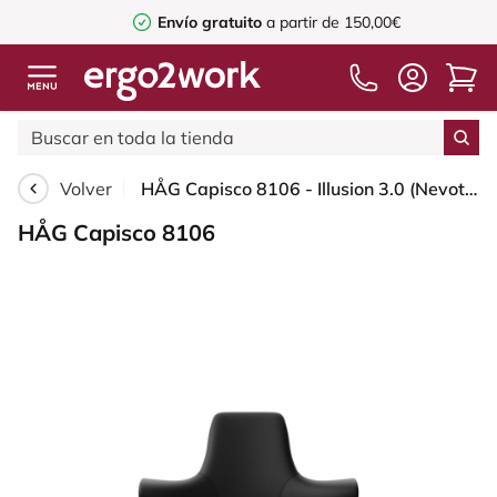
Envío gratuito
a partir de 150,00€
Volver
HÅG Capisco 8106 - Illusion 3.0 (Nevotex) - Cuero sintético de poliuretano - ILU3110 - Black - Black - 200 mm (seat height 46-64cm) - Soft castors for hard floors
HÅG Capisco 8106