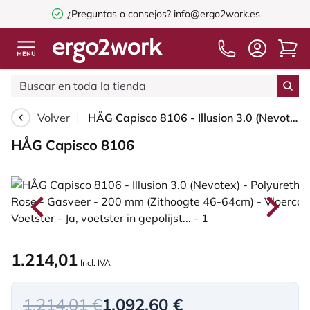
¿Preguntas o consejos?
info@ergo2work.es
Volver
HÅG Capisco 8106 - Illusion 3.0 (Nevotex) - Cuero sintético de poliuretano - ILU3110 - Black - Blush Rose - 200 mm (seat height 46-64cm) - Glides
HÅG Capisco 8106
1.214,01
Incl. IVA
1.214,01 €
1.092,60 €