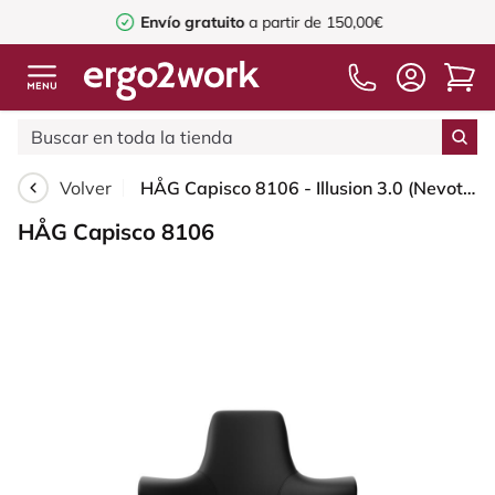
Envío gratuito
a partir de 150,00€
Volver
HÅG Capisco 8106 - Illusion 3.0 (Nevotex) - Cuero sintético de poliuretano - ILU3110 - Black - Moss Grey - 150mm (seat height 40–55cm) - Hard castors for soft floors
HÅG Capisco 8106