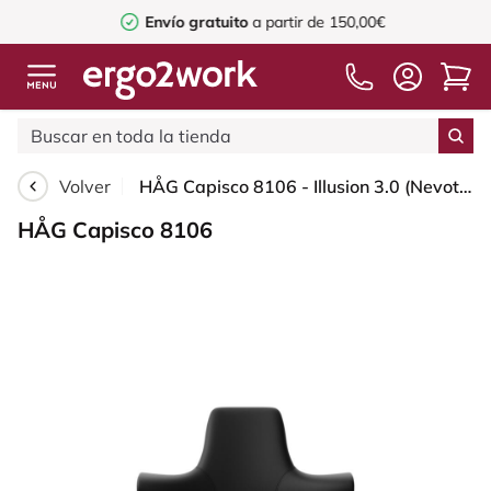
Envío gratuito
a partir de 150,00€
Volver
HÅG Capisco 8106 - Illusion 3.0 (Nevotex) - Cuero sintético de poliuretano - ILU3110 - Black - Silver - 200 mm (seat height 46-64cm) - Glides
HÅG Capisco 8106