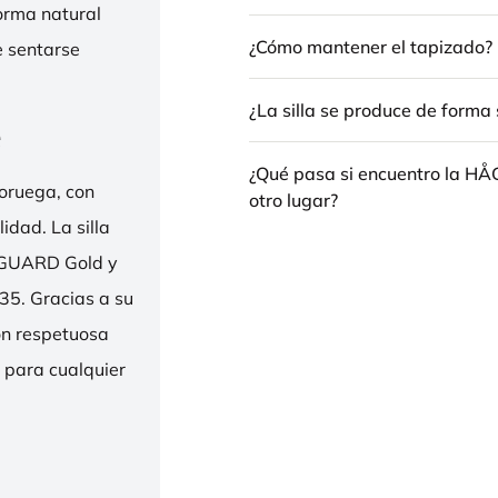
forma natural
¿Cómo mantener el tapizado?
e sentarse
¿La silla se produce de forma 
e
¿Qué pasa si encuentro la H
oruega, con
otro lugar?
idad. La silla
ENGUARD Gold y
35. Gracias a su
ión respetuosa
e para cualquier