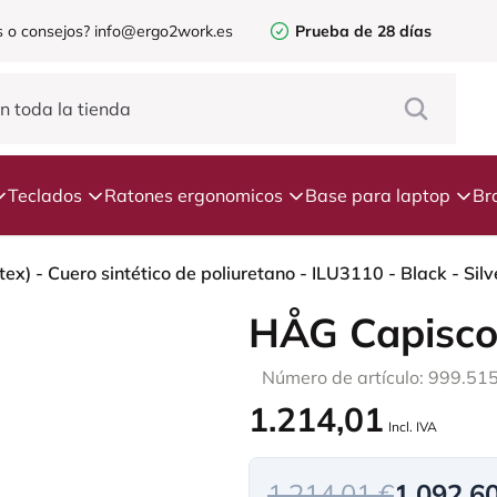
 o consejos?
info@ergo2work.es
Prueba de 28 días
Teclados
Ratones ergonomicos
Base para laptop
Br
ex) - Cuero sintético de poliuretano - ILU3110 - Black - Sil
HÅG Capisco
Número de artículo: 999.51
1.214,01
Incl. IVA
1.214,01 €
1.092,6