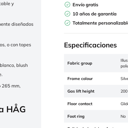
table y
Envío gratis
10 años de garantía
Totalmente personalizabl
mente diseñados
Especificaciones
os, o con topes
Illu
Fabric group
 blanco, blush
pol
e.
Frame colour
Silv
o 265 mm,
Gas lift height
200
Floor contact
Glid
la HÅG
Foot ring
No