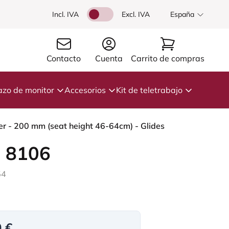
Incl. IVA
Excl. IVA
España
Contacto
Cuenta
Carrito de compras
azo de monitor
Accesorios
Kit de teletrabajo
ver - 200 mm (seat height 46-64cm) - Glides
 8106
54
0 €