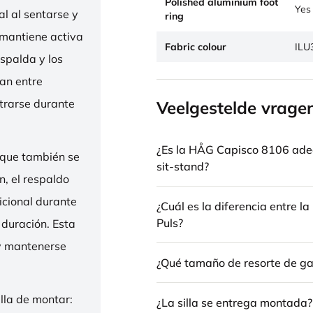
Polished aluminium foot
Yes
l al sentarse y
ring
 mantiene activa
Fabric colour
ILU
espalda y los
nan entre
trarse durante
Veelgestelde vrage
¿Es la HÅG Capisco 8106 ade
 que también se
sit-stand?
n, el respaldo
icional durante
¿Cuál es la diferencia entre 
Puls?
 duración. Esta
 y mantenerse
¿Qué tamaño de resorte de gas
illa de montar:
¿La silla se entrega montada?