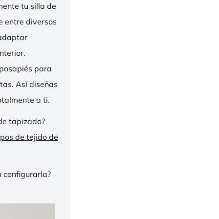
nte tu silla de
ge entre diversos
 adaptar
nterior.
eposapiés para
tas. Así diseñas
talmente a ti.
de tapizado?
ipos de tejido de
 configurarla?