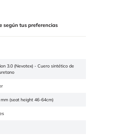
e según tus preferencias
sion 3.0 (Nevotex) - Cuero sintético de
iuretano
er
 mm (seat height 46-64cm)
es