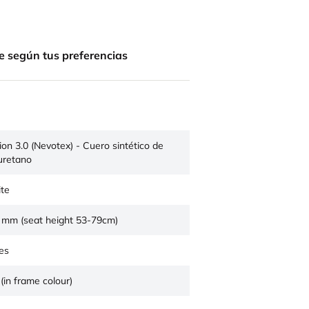
e según tus preferencias
sion 3.0 (Nevotex) - Cuero sintético de
iuretano
te
 mm (seat height 53-79cm)
es
(in frame colour)