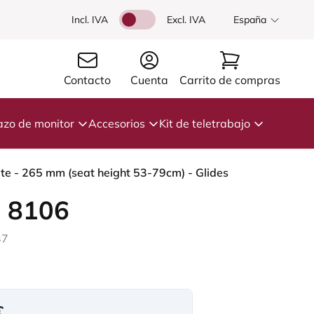
Incl. IVA
Excl. IVA
España
Contacto
Cuenta
Carrito de compras
azo de monitor
Accesorios
Kit de teletrabajo
ite - 265 mm (seat height 53-79cm) - Glides
 8106
37
€