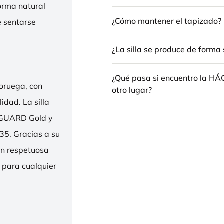
forma natural
¿Cómo mantener el tapizado?
e sentarse
¿La silla se produce de forma 
e
¿Qué pasa si encuentro la H
oruega, con
otro lugar?
idad. La silla
ENGUARD Gold y
35. Gracias a su
ión respetuosa
e para cualquier