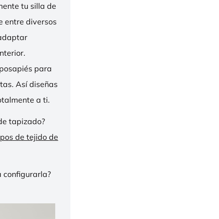
nte tu silla de
ge entre diversos
 adaptar
nterior.
eposapiés para
tas. Así diseñas
talmente a ti.
de tapizado?
ipos de tejido de
 configurarla?