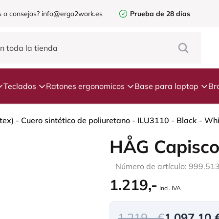
 o consejos?
info@ergo2work.es
Prueba de 28 días
Teclados
Ratones ergonomicos
Base para laptop
Br
tex) - Cuero sintético de poliuretano - ILU3110 - Black - Wh
HÅG Capisco
Número de artículo: 999.51
1.219,-
Incl. IVA
1.219,- €
1.097,10 