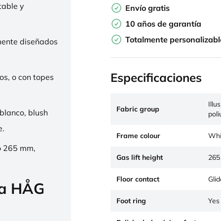
table y
Envío gratis
10 años de garantía
Totalmente personalizabl
mente diseñados
Especificaciones
os, o con topes
Illu
Fabric group
 blanco, blush
pol
e.
Frame colour
Whi
o 265 mm,
Gas lift height
265
Floor contact
Glid
la HÅG
Foot ring
Yes 