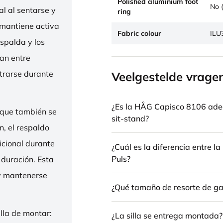
Polished aluminium foot
No (
l al sentarse y
ring
 mantiene activa
Fabric colour
ILU
espalda y los
nan entre
trarse durante
Veelgestelde vrage
¿Es la HÅG Capisco 8106 ade
 que también se
sit-stand?
n, el respaldo
icional durante
¿Cuál es la diferencia entre 
Puls?
 duración. Esta
 y mantenerse
¿Qué tamaño de resorte de gas
illa de montar:
¿La silla se entrega montada?