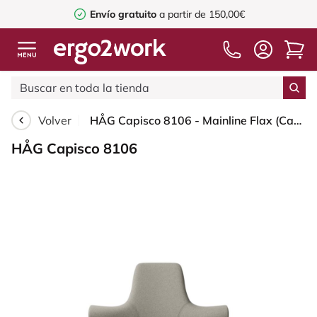
Envío gratuito
a partir de 150,00€
Volver
HÅG Capisco 8106 - Mainline Flax (Camira) - Lana / Lino - MLF002 Beige-Grey - Black - 265 mm (seat height 53-79cm) - Soft castors for hard floors
HÅG Capisco 8106