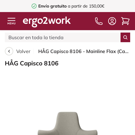
Envío gratuito
a partir de 150,00€
Volver
HÅG Capisco 8106 - Mainline Flax (Camira) - Lana / Lino - MLF002 Beige-Grey - Silver - 265 mm (seat height 53-79cm) - Glides
HÅG Capisco 8106