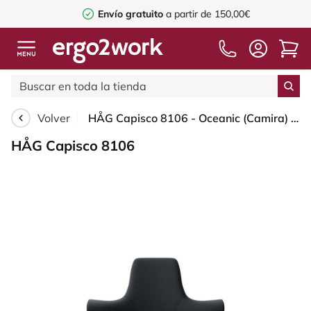
Envío gratuito
a partir de 150,00€
Volver
HÅG Capisco 8106 - Oceanic (Camira) - Poliéster reciclado - OCI001 - Black - Moss Grey - 200 mm (seat height 46-64cm) - Glides
HÅG Capisco 8106