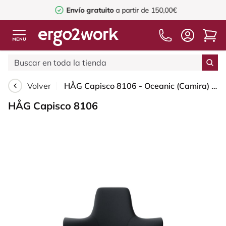
Envío gratuito
a partir de 150,00€
Volver
HÅG Capisco 8106 - Oceanic (Camira) - Poliéster reciclado - OCI001 - Black - Moss Grey - 200 mm (seat height 46-64cm) - Glides
HÅG Capisco 8106