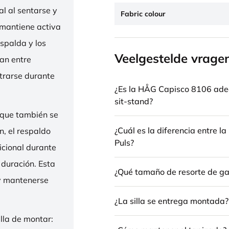
l al sentarse y
Fabric colour
 mantiene activa
espalda y los
Veelgestelde vrage
nan entre
trarse durante
¿Es la HÅG Capisco 8106 ade
sit-stand?
 que también se
¿Cuál es la diferencia entre 
n, el respaldo
Puls?
icional durante
 duración. Esta
¿Qué tamaño de resorte de gas
 y mantenerse
¿La silla se entrega montada?
illa de montar: