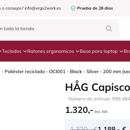
 o consejos?
info@ergo2work.es
Prueba de 28 días
Teclados
Ratones ergonomicos
Base para laptop
Br
Poliéster reciclado - OCI001 - Black - Silver - 200 mm (sea
HÅG Capisco
Número de artículo: 999.48
1.320,-
Incl. IVA
1.320,- €
1.188,- €