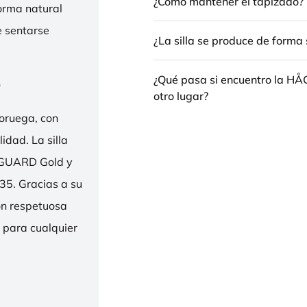
¿Cómo mantener el tapizado?
forma natural
e sentarse
¿La silla se produce de forma 
e
¿Qué pasa si encuentro la H
otro lugar?
oruega, con
idad. La silla
ENGUARD Gold y
35. Gracias a su
ión respetuosa
e para cualquier