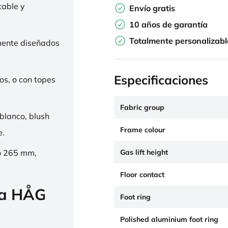
table y
Envío gratis
10 años de garantía
Totalmente personalizabl
mente diseñados
Especificaciones
os, o con topes
Fabric group
 blanco, blush
Frame colour
e.
Gas lift height
o 265 mm,
Floor contact
la HÅG
Foot ring
Polished aluminium foot ring