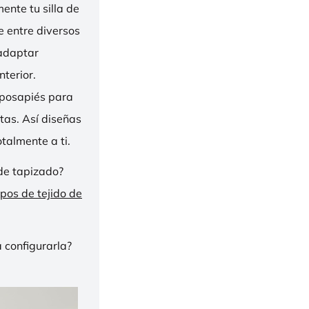
nte tu silla de
ge entre diversos
 adaptar
nterior.
eposapiés para
tas. Así diseñas
talmente a ti.
de tapizado?
ipos de tejido de
 configurarla?