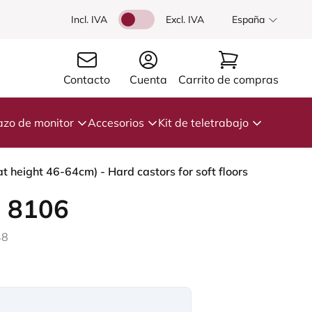
Incl. IVA
Excl. IVA
España
Contacto
Cuenta
Carrito de compras
azo de monitor
Accesorios
Kit de teletrabajo
t height 46-64cm) - Hard castors for soft floors
 8106
48