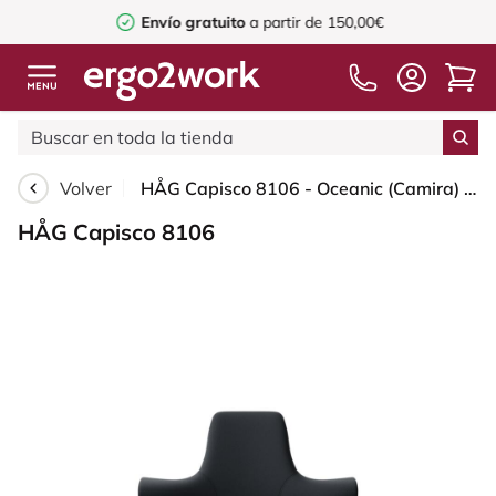
Envío gratuito
a partir de 150,00€
Volver
HÅG Capisco 8106 - Oceanic (Camira) - Poliéster reciclado - OCI001 - Black - Silver - 200 mm (seat height 46-64cm) - Soft castors for hard floors
HÅG Capisco 8106