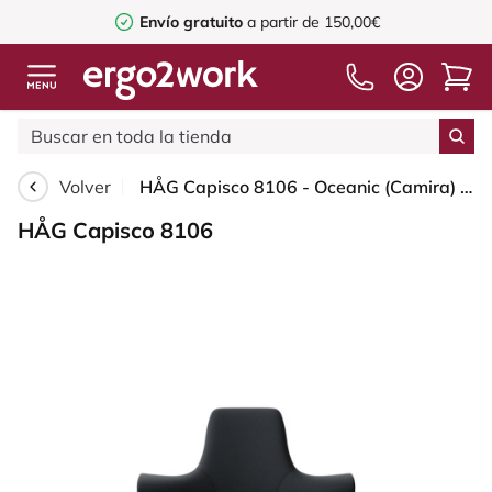
Envío gratuito
a partir de 150,00€
Volver
HÅG Capisco 8106 - Oceanic (Camira) - Poliéster reciclado - OCI001 - Black - White - 150mm (seat height 40–55cm) - Soft castors for hard floors
HÅG Capisco 8106