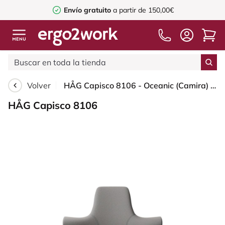
Envío gratuito
a partir de 150,00€
Volver
HÅG Capisco 8106 - Oceanic (Camira) - Poliéster reciclado - OCI008 - Warm grey - Blush Rose - 265 mm (seat height 53-79cm) - Glides
HÅG Capisco 8106