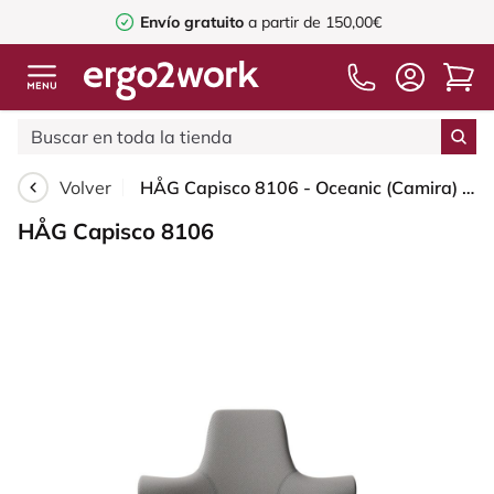
Envío gratuito
a partir de 150,00€
Volver
HÅG Capisco 8106 - Oceanic (Camira) - Poliéster reciclado - OCI008 - Warm grey - Moss Grey - 200 mm (seat height 46-64cm) - Soft castors for hard floors
HÅG Capisco 8106