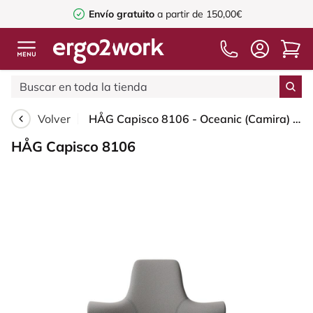
Envío gratuito
a partir de 150,00€
Volver
HÅG Capisco 8106 - Oceanic (Camira) - Poliéster reciclado - OCI008 - Warm grey - Moss Grey - 265 mm (seat height 53-79cm) - Glides
HÅG Capisco 8106