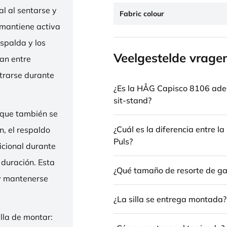
l al sentarse y
Fabric colour
 mantiene activa
espalda y los
Veelgestelde vrage
nan entre
trarse durante
¿Es la HÅG Capisco 8106 ade
sit-stand?
 que también se
¿Cuál es la diferencia entre 
n, el respaldo
Puls?
icional durante
 duración. Esta
¿Qué tamaño de resorte de gas
 y mantenerse
¿La silla se entrega montada?
illa de montar: