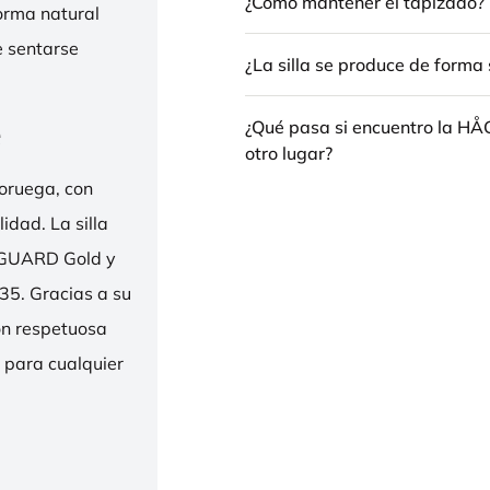
¿Cómo mantener el tapizado?
forma natural
e sentarse
¿La silla se produce de forma 
e
¿Qué pasa si encuentro la H
otro lugar?
oruega, con
idad. La silla
ENGUARD Gold y
35. Gracias a su
ión respetuosa
e para cualquier