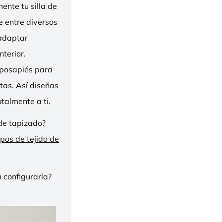
nte tu silla de
ge entre diversos
 adaptar
nterior.
eposapiés para
tas. Así diseñas
talmente a ti.
de tapizado?
ipos de tejido de
 configurarla?