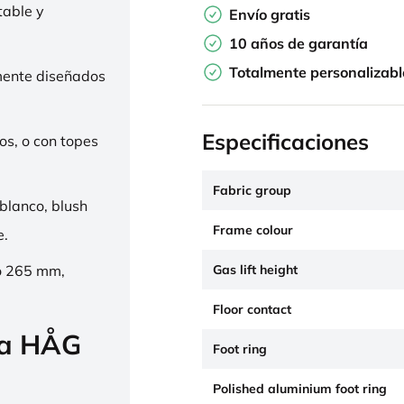
table y
Envío gratis
10 años de garantía
Totalmente personalizabl
mente diseñados
Especificaciones
os, o con topes
Fabric group
 blanco, blush
Frame colour
e.
Gas lift height
o 265 mm,
Floor contact
la HÅG
Foot ring
Polished aluminium foot ring