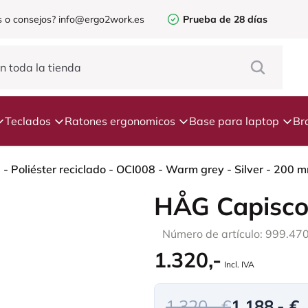
 o consejos?
info@ergo2work.es
Prueba de 28 días
Teclados
Ratones ergonomicos
Base para laptop
Br
 Poliéster reciclado - OCI008 - Warm grey - Silver - 200 mm
HÅG Capisco
Número de artículo: 999.47
1.320,-
Incl. IVA
1.320,- €
1.188,- €