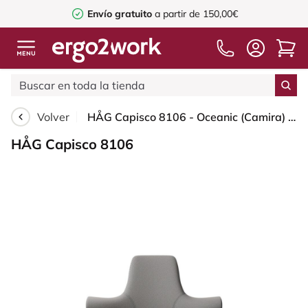
Envío gratuito
a partir de 150,00€
Volver
HÅG Capisco 8106 - Oceanic (Camira) - Poliéster reciclado - OCI008 - Warm grey - Silver - 265 mm (seat height 53-79cm) - Glides
HÅG Capisco 8106