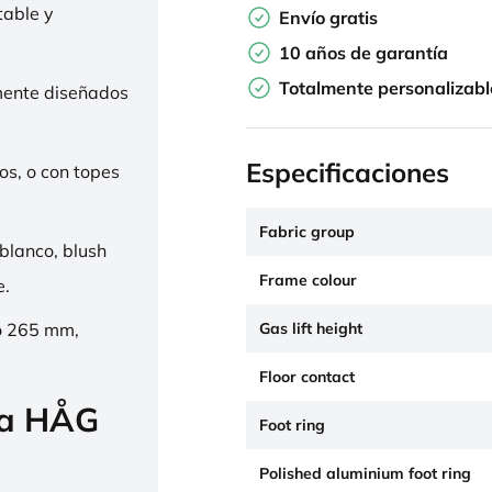
table y
Envío gratis
10 años de garantía
Totalmente personalizabl
mente diseñados
Especificaciones
os, o con topes
Fabric group
 blanco, blush
Frame colour
e.
Gas lift height
o 265 mm,
Floor contact
la HÅG
Foot ring
Polished aluminium foot ring