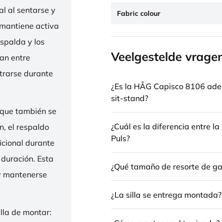
l al sentarse y
Fabric colour
 mantiene activa
espalda y los
Veelgestelde vrage
nan entre
trarse durante
¿Es la HÅG Capisco 8106 ade
sit-stand?
 que también se
¿Cuál es la diferencia entre 
n, el respaldo
Puls?
icional durante
 duración. Esta
¿Qué tamaño de resorte de gas
 y mantenerse
¿La silla se entrega montada?
illa de montar: