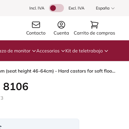
Incl. IVA
Excl. IVA
España
Contacto
Cuenta
Carrito de compras
azo de monitor
Accesorios
Kit de teletrabajo
HÅG Capisco 8106 - Oceanic (Camira) - Poliéster reciclado - OCI008 - Warm grey - White - 200 mm (seat height 46-64cm) - Hard castors for soft floors
 8106
73
€