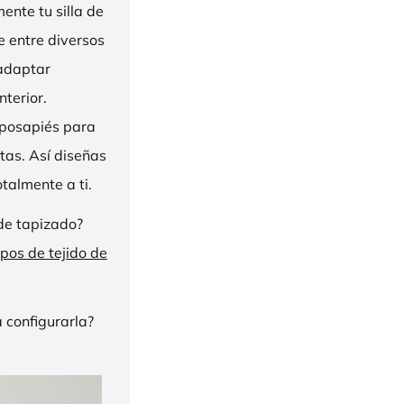
nte tu silla de
ge entre diversos
 adaptar
nterior.
eposapiés para
tas. Así diseñas
talmente a ti.
de tapizado?
ipos de tejido de
 configurarla?