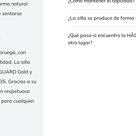
¿Cómo mantener el tapizado?
forma natural
e sentarse
¿La silla se produce de forma 
e
¿Qué pasa si encuentro la H
otro lugar?
oruega, con
idad. La silla
ENGUARD Gold y
35. Gracias a su
ión respetuosa
e para cualquier