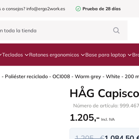
 o consejos?
info@ergo2work.es
Prueba de 28 días
Teclados
Ratones ergonomicos
Base para laptop
Br
HÅG Capisco
Número de artículo: 999.46
1.205,-
Incl. IVA
1.205,- €
1.084,50 