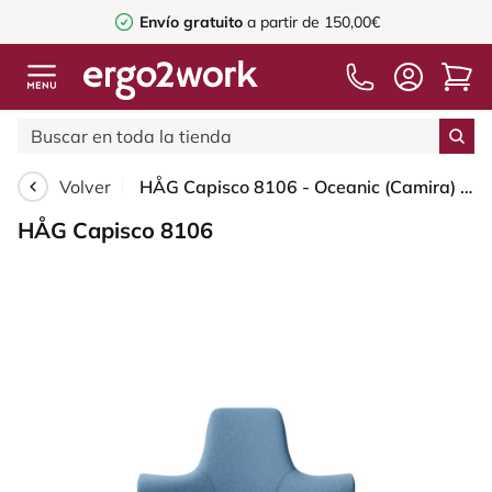
Envío gratuito
a partir de 150,00€
Volver
HÅG Capisco 8106 - Oceanic (Camira) - Poliéster reciclado - OCI011 - Light blue - Black - 265 mm (seat height 53-79cm) - Soft castors for hard floors
HÅG Capisco 8106