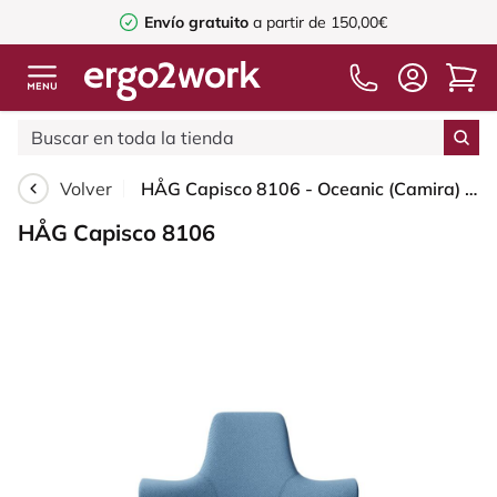
Envío gratuito
a partir de 150,00€
Volver
HÅG Capisco 8106 - Oceanic (Camira) - Poliéster reciclado - OCI011 - Light blue - Black - 265 mm (seat height 53-79cm) - Soft castors for hard floors
HÅG Capisco 8106