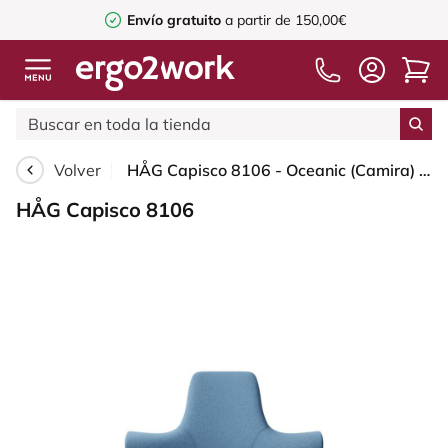
ío gratuito
a partir de 150,00€
¿Pregunta
Volver
HÅG Capisco 8106 - Oceanic (Camira) - Poliéster reciclado - OCI011 - Light blue - Blush Rose - 265 mm (seat height 53-79cm) - Hard castors for soft floors
HÅG Capisco 8106