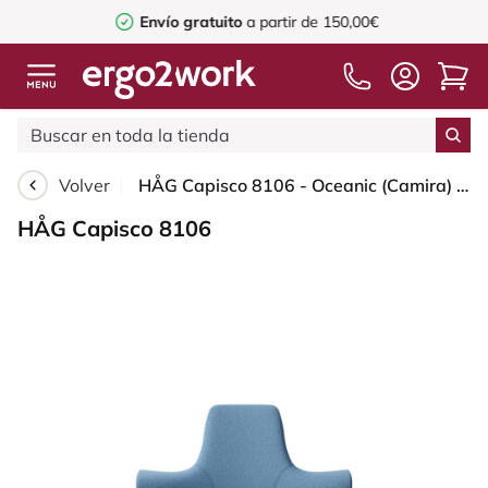
Envío gratuito
a partir de 150,00€
Volver
HÅG Capisco 8106 - Oceanic (Camira) - Poliéster reciclado - OCI011 - Light blue - Moss Grey - 200 mm (seat height 46-64cm) - Hard castors for soft floors
HÅG Capisco 8106