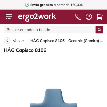
Envío gratuito
a partir de 150,00€
Volver
HÅG Capisco 8106 - Oceanic (Camira) - Poliéster reciclado - OCI011 - Light blue - Silver - 200 mm (seat height 46-64cm) - Glides
HÅG Capisco 8106