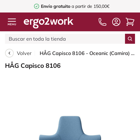
Envío gratuito
a partir de 150,00€
Volver
HÅG Capisco 8106 - Oceanic (Camira) - Poliéster reciclado - OCI011 - Light blue - Silver - 200 mm (seat height 46-64cm) - Glides
HÅG Capisco 8106