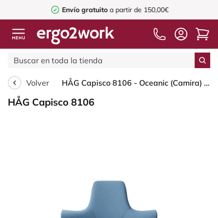
Envío gratuito
a partir de 150,00€
Volver
HÅG Capisco 8106 - Oceanic (Camira) - Poliéster reciclado - OCI011 - Light blue - White - 200 mm (seat height 46-64cm) - Soft castors for hard floors
HÅG Capisco 8106