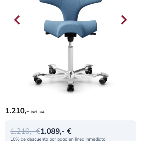
1.210,-
Incl. IVA
1.210,- €
1.089,- €
10% de descuento por pago en línea inmediato