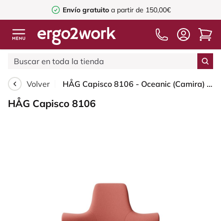
Envío gratuito
a partir de 150,00€
Volver
HÅG Capisco 8106 - Oceanic (Camira) - Poliéster reciclado - OCI012 - Orange-red - Black - 200 mm (seat height 46-64cm) - Soft castors for hard floors
HÅG Capisco 8106