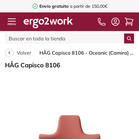
Envío gratuito
a partir de 150,00€
Volver
HÅG Capisco 8106 - Oceanic (Camira) - Poliéster reciclado - OCI012 - Orange-red - Black - 265 mm (seat height 53-79cm) - Glides
HÅG Capisco 8106