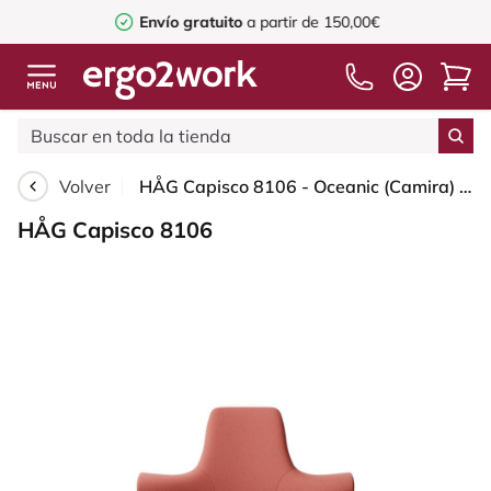
Envío gratuito
a partir de 150,00€
Volver
HÅG Capisco 8106 - Oceanic (Camira) - Poliéster reciclado - OCI012 - Orange-red - Blush Rose - 265 mm (seat height 53-79cm) - Hard castors for soft floors
HÅG Capisco 8106