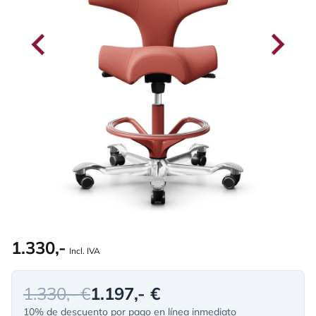
1.330,-
Incl. IVA
1.330,- €
1.197,- €
10% de descuento por pago en línea inmediato