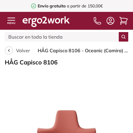
Envío gratuito
a partir de 150,00€
Volver
HÅG Capisco 8106 - Oceanic (Camira) - Poliéster reciclado - OCI012 - Orange-red - Moss Grey - 150mm (seat height 40–55cm) - Glides
HÅG Capisco 8106