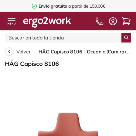
Envío gratuito
a partir de 150,00€
Volver
HÅG Capisco 8106 - Oceanic (Camira) - Poliéster reciclado - OCI012 - Orange-red - Silver - 150mm (seat height 40–55cm) - Soft castors for hard floors
HÅG Capisco 8106