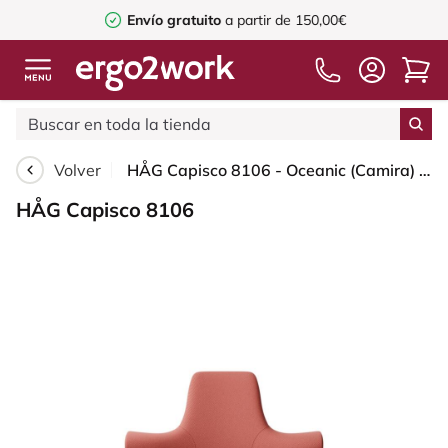
Envío gratuito
a partir de 150,00€
Volver
HÅG Capisco 8106 - Oceanic (Camira) - Poliéster reciclado - OCI012 - Orange-red - White - 200 mm (seat height 46-64cm) - Glides
HÅG Capisco 8106