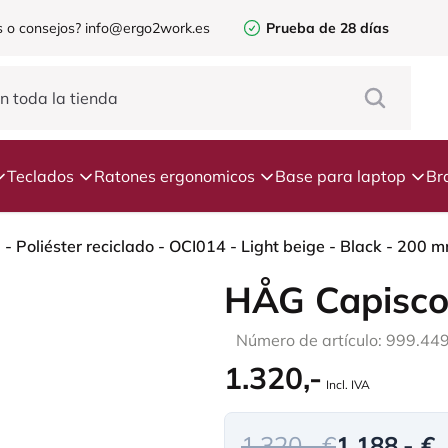
 o consejos?
info@ergo2work.es
Prueba de 28 días
Teclados
Ratones ergonomicos
Base para laptop
Br
Poliéster reciclado - OCI014 - Light beige - Black - 200 mm
HÅG Capisco
Número de artículo: 999.44
1.320,-
Incl. IVA
1.320,- €
1.188,- €