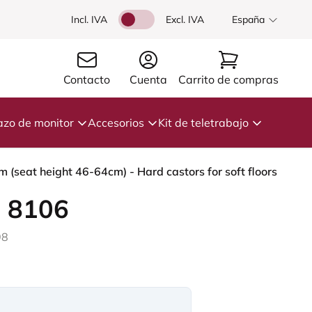
Incl. IVA
Excl. IVA
España
Contacto
Cuenta
Carrito de compras
azo de monitor
Accesorios
Kit de teletrabajo
 (seat height 46-64cm) - Hard castors for soft floors
 8106
98