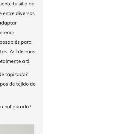
nte tu silla de
ge entre diversos
 adaptar
nterior.
eposapiés para
tas. Así diseñas
talmente a ti.
de tapizado?
ipos de tejido de
 configurarla?