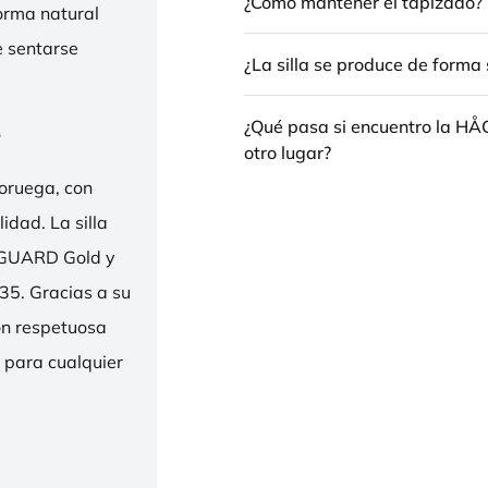
¿Cómo mantener el tapizado?
forma natural
e sentarse
¿La silla se produce de forma 
e
¿Qué pasa si encuentro la H
otro lugar?
oruega, con
idad. La silla
ENGUARD Gold y
35. Gracias a su
ión respetuosa
e para cualquier