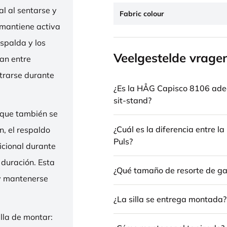
l al sentarse y
Fabric colour
 mantiene activa
espalda y los
Veelgestelde vrage
nan entre
trarse durante
¿Es la HÅG Capisco 8106 ade
sit-stand?
 que también se
¿Cuál es la diferencia entre 
n, el respaldo
Puls?
icional durante
 duración. Esta
¿Qué tamaño de resorte de gas
 y mantenerse
¿La silla se entrega montada?
illa de montar: