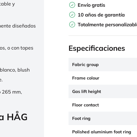
table y
Envío gratis
10 años de garantía
Totalmente personalizabl
mente diseñados
Especificaciones
os, o con topes
Fabric group
 blanco, blush
Frame colour
e.
Gas lift height
o 265 mm,
Floor contact
la HÅG
Foot ring
Polished aluminium foot ring