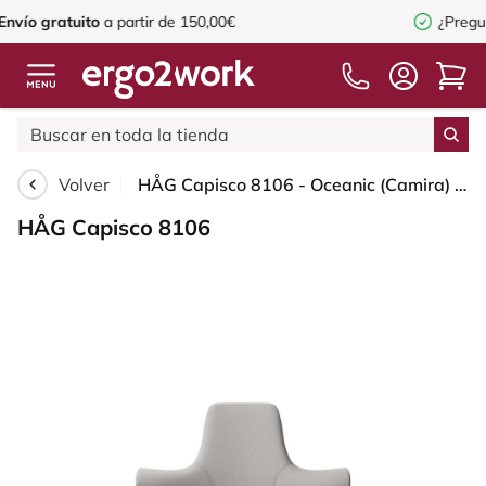
r de 150,00€
¿Preguntas o consejos?
info@
Volver
HÅG Capisco 8106 - Oceanic (Camira) - Poliéster reciclado - OCI014 - Light beige - Black - 265 mm (seat height 53-79cm) - Soft castors for hard floors
HÅG Capisco 8106