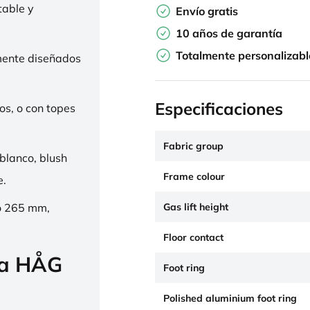
table y
Envío gratis
10 años de garantía
Totalmente personalizabl
mente diseñados
Especificaciones
os, o con topes
Fabric group
 blanco, blush
Frame colour
e.
Gas lift height
o 265 mm,
Floor contact
la HÅG
Foot ring
Polished aluminium foot ring