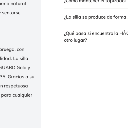
¿Cómo mantener el tapizado?
forma natural
e sentarse
¿La silla se produce de forma 
e
¿Qué pasa si encuentro la H
otro lugar?
oruega, con
idad. La silla
ENGUARD Gold y
35. Gracias a su
ión respetuosa
e para cualquier