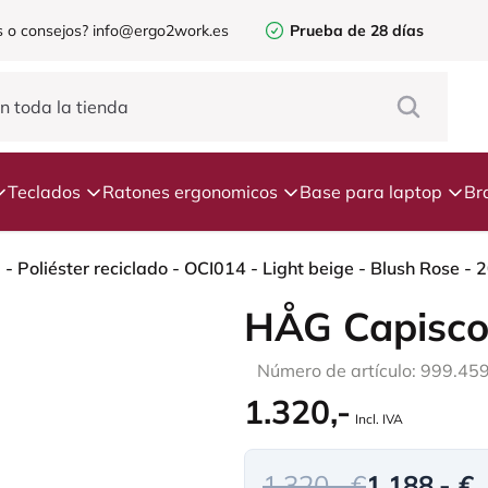
 o consejos?
info@ergo2work.es
Prueba de 28 días
Teclados
Ratones ergonomicos
Base para laptop
Br
 Poliéster reciclado - OCI014 - Light beige - Blush Rose -
HÅG Capisco
Número de artículo: 999.45
1.320,-
Incl. IVA
1.320,- €
1.188,- €