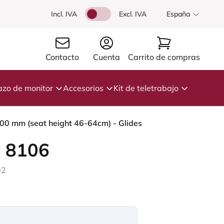
Incl. IVA
Excl. IVA
España
Contacto
Cuenta
Carrito de compras
azo de monitor
Accesorios
Kit de teletrabajo
 200 mm (seat height 46-64cm) - Glides
 8106
92