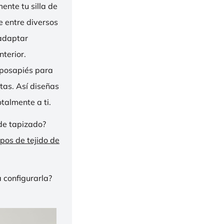
nte tu silla de
ge entre diversos
 adaptar
nterior.
eposapiés para
tas. Así diseñas
talmente a ti.
de tapizado?
ipos de tejido de
 configurarla?