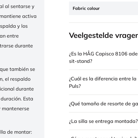
l al sentarse y
Fabric colour
 mantiene activa
espalda y los
Veelgestelde vrage
nan entre
trarse durante
¿Es la HÅG Capisco 8106 ade
sit-stand?
 que también se
¿Cuál es la diferencia entre 
n, el respaldo
Puls?
icional durante
 duración. Esta
¿Qué tamaño de resorte de gas
 y mantenerse
¿La silla se entrega montada?
illa de montar: