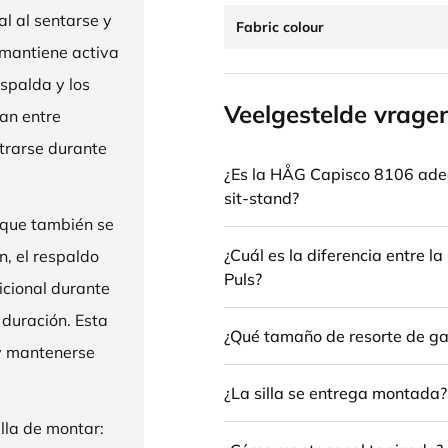
l al sentarse y
Fabric colour
 mantiene activa
espalda y los
Veelgestelde vrage
nan entre
trarse durante
¿Es la HÅG Capisco 8106 ade
sit-stand?
 que también se
¿Cuál es la diferencia entre 
n, el respaldo
Puls?
icional durante
 duración. Esta
¿Qué tamaño de resorte de gas
 y mantenerse
¿La silla se entrega montada?
illa de montar: