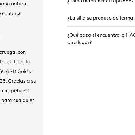
¿Cómo mantener el tapizado?
forma natural
e sentarse
¿La silla se produce de forma 
e
¿Qué pasa si encuentro la H
otro lugar?
oruega, con
idad. La silla
ENGUARD Gold y
35. Gracias a su
ión respetuosa
e para cualquier