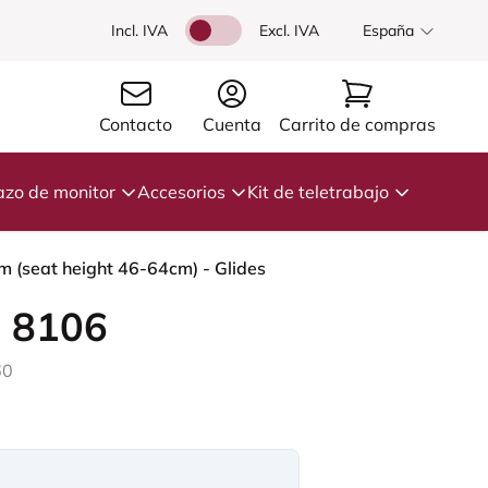
Incl. IVA
Excl. IVA
España
Contacto
Cuenta
Carrito de compras
azo de monitor
Accesorios
Kit de teletrabajo
mm (seat height 46-64cm) - Glides
 8106
60