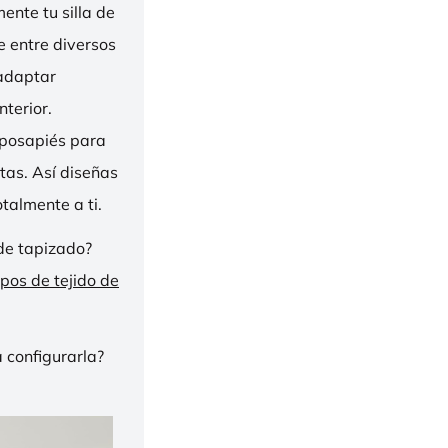
nte tu silla de
ge entre diversos
 adaptar
nterior.
eposapiés para
tas. Así diseñas
talmente a ti.
de tapizado?
ipos de tejido de
 configurarla?