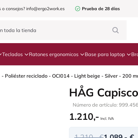
 o consejos?
info@ergo2work.es
Prueba de 28 días
Teclados
Ratones ergonomicos
Base para laptop
Br
 Poliéster reciclado - OCI014 - Light beige - Silver - 200 
HÅG Capisco
Número de artículo: 999.45
1.210,-
Incl. IVA
1.210,- €
1.089,- €