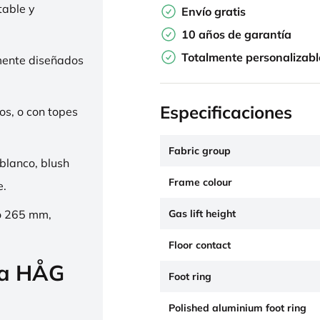
table y
Envío gratis
10 años de garantía
Totalmente personalizabl
mente diseñados
Especificaciones
os, o con topes
Fabric group
 blanco, blush
Frame colour
e.
Gas lift height
o 265 mm,
Floor contact
la HÅG
Foot ring
Polished aluminium foot ring