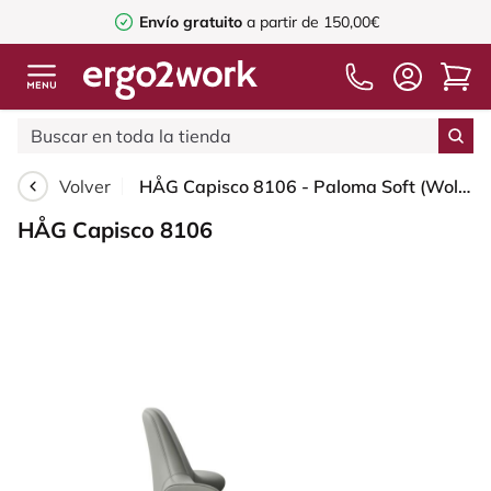
Envío gratuito
a partir de 150,00€
Volver
HÅG Capisco 8106 - Paloma Soft (Wollsdorf) - Cuero semi-anilina - ATG55115 - Warm grey - Blush Rose - 150mm (seat height 40–55cm) - Hard castors for soft floors
HÅG Capisco 8106