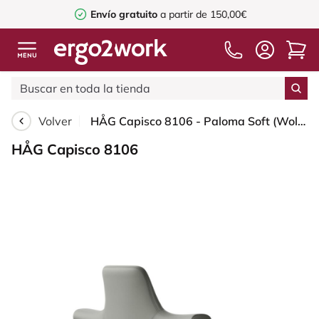
Envío gratuito
a partir de 150,00€
Volver
HÅG Capisco 8106 - Paloma Soft (Wollsdorf) - Cuero semi-anilina - ATG55115 - Warm grey - White - 200 mm (seat height 46-64cm) - Soft castors for hard floors
HÅG Capisco 8106