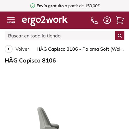
Envío gratuito
a partir de 150,00€
Volver
HÅG Capisco 8106 - Paloma Soft (Wollsdorf) - Cuero semi-anilina - ATG55115 - Warm grey - White - 200 mm (seat height 46-64cm) - Soft castors for hard floors
HÅG Capisco 8106