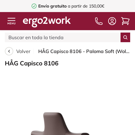
Envío gratuito
a partir de 150,00€
Volver
HÅG Capisco 8106 - Paloma Soft (Wollsdorf) - Cuero semi-anilina - ATG55130 - Dark brown - Black - 200 mm (seat height 46-64cm) - Hard castors for soft floors
HÅG Capisco 8106