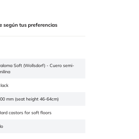
e según tus preferencias
aloma Soft (Wollsdorf) - Cuero semi-
nilina
lack
00 mm (seat height 46-64cm)
ard castors for soft floors
No