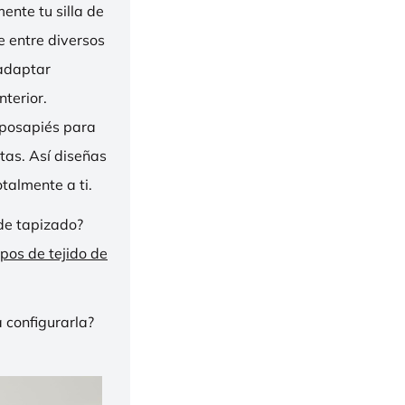
nte tu silla de
ge entre diversos
 adaptar
nterior.
eposapiés para
tas. Así diseñas
talmente a ti.
de tapizado?
ipos de tejido de
 configurarla?