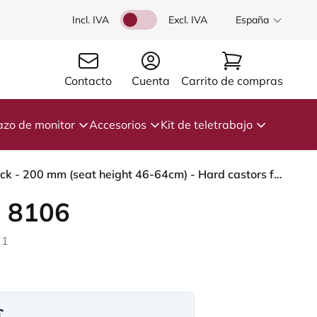
Incl. IVA
Excl. IVA
España
Contacto
Cuenta
Carrito de compras
azo de monitor
Accesorios
Kit de teletrabajo
HÅG Capisco 8106 - Paloma Soft (Wollsdorf) - Cuero semi-anilina - ATG55130 - Dark brown - Black - 200 mm (seat height 46-64cm) - Hard castors for soft floors
 8106
71
€