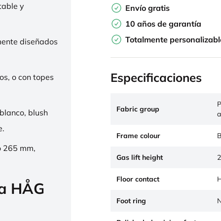
table y
Envío gratis
10 años de garantía
Totalmente personalizabl
mente diseñados
Especificaciones
os, o con topes
P
Fabric group
 blanco, blush
a
e.
Frame colour
B
o 265 mm,
Gas lift height
2
Floor contact
H
la HÅG
Foot ring