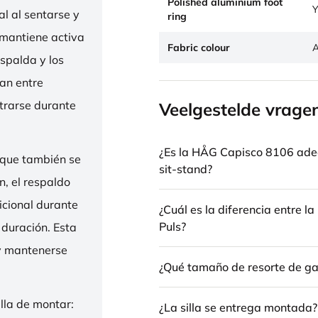
Polished aluminium foot
Y
l al sentarse y
ring
 mantiene activa
Fabric colour
A
espalda y los
nan entre
trarse durante
Veelgestelde vrage
¿Es la HÅG Capisco 8106 ade
 que también se
sit-stand?
n, el respaldo
icional durante
¿Cuál es la diferencia entre 
Puls?
 duración. Esta
 y mantenerse
¿Qué tamaño de resorte de gas
illa de montar:
¿La silla se entrega montada?