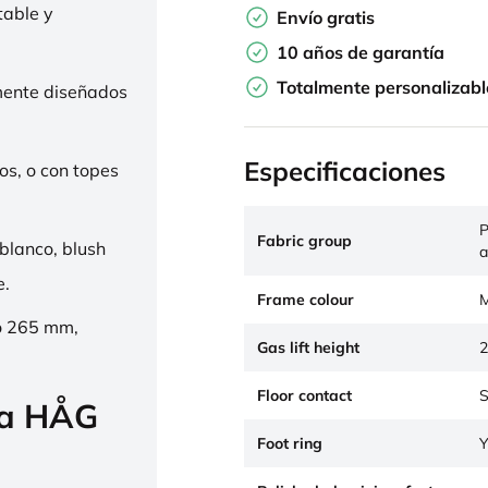
table y
Envío gratis
10 años de garantía
Totalmente personalizabl
mente diseñados
Especificaciones
os, o con topes
P
Fabric group
 blanco, blush
a
e.
Frame colour
M
o 265 mm,
Gas lift height
2
Floor contact
S
la HÅG
Foot ring
Y