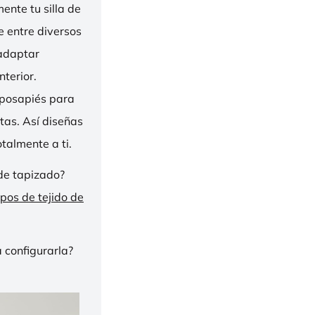
nte tu silla de
ge entre diversos
 adaptar
nterior.
eposapiés para
tas. Así diseñas
talmente a ti.
de tapizado?
ipos de tejido de
 configurarla?