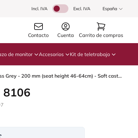
Incl. IVA
Excl. IVA
España
Contacto
Cuenta
Carrito de compras
azo de monitor
Accesorios
Kit de teletrabajo
HÅG Capisco 8106 - Paloma Soft (Wollsdorf) - Cuero semi-anilina - ATG55130 - Dark brown - Moss Grey - 200 mm (seat height 46-64cm) - Soft castors for hard floors
 8106
97
€