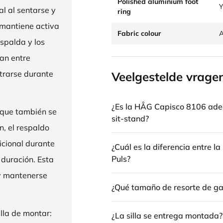
Polished aluminium foot
Y
l al sentarse y
ring
 mantiene activa
Fabric colour
A
espalda y los
nan entre
trarse durante
Veelgestelde vrage
¿Es la HÅG Capisco 8106 ade
 que también se
sit-stand?
n, el respaldo
icional durante
¿Cuál es la diferencia entre 
Puls?
 duración. Esta
 y mantenerse
¿Qué tamaño de resorte de gas
illa de montar:
¿La silla se entrega montada?