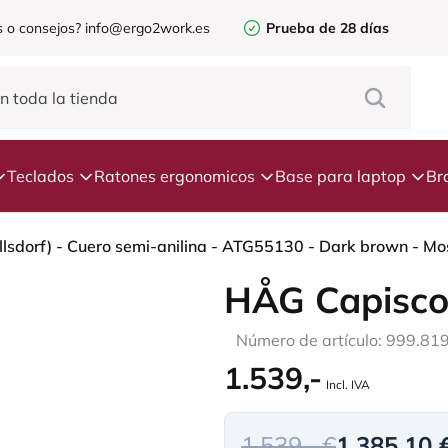
 o consejos?
info@ergo2work.es
Prueba de 28 días
Teclados
Ratones ergonomicos
Base para laptop
Br
HÅG Capisco
Número de artículo: 999.81
1.539,-
Incl. IVA
1.539,- €
1.385,10 