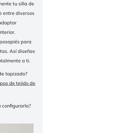
nte tu silla de
ge entre diversos
 adaptar
nterior.
eposapiés para
tas. Así diseñas
talmente a ti.
de tapizado?
ipos de tejido de
 configurarla?