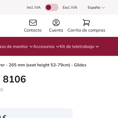
Incl. IVA
Excl. IVA
España
Contacto
Cuenta
Carrito de compras
azo de monitor
Accesorios
Kit de teletrabajo
er - 265 mm (seat height 53-79cm) - Glides
 8106
50
9 €