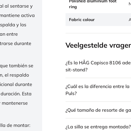
Polished aluminium foot
N
l al sentarse y
ring
 mantiene activa
Fabric colour
A
espalda y los
nan entre
trarse durante
Veelgestelde vrage
¿Es la HÅG Capisco 8106 ade
 que también se
sit-stand?
n, el respaldo
icional durante
¿Cuál es la diferencia entre 
Puls?
 duración. Esta
 y mantenerse
¿Qué tamaño de resorte de gas
illa de montar:
¿La silla se entrega montada?