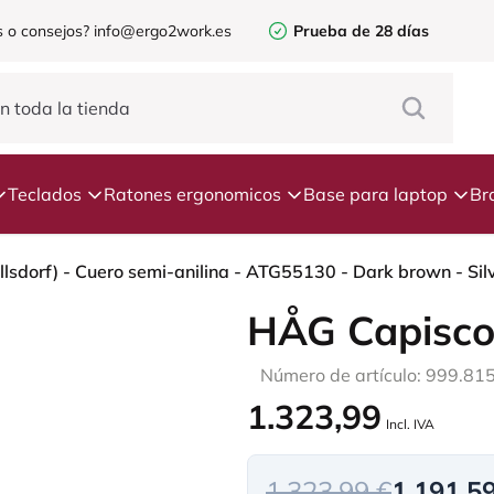
 o consejos?
info@ergo2work.es
Prueba de 28 días
Teclados
Ratones ergonomicos
Base para laptop
Br
sdorf) - Cuero semi-anilina - ATG55130 - Dark brown - Silv
HÅG Capisco
Número de artículo: 999.81
1.323,99
Incl. IVA
1.323,99 €
1.191,5