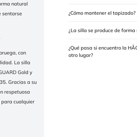
forma natural
¿Cómo mantener el tapizado?
e sentarse
¿La silla se produce de forma 
e
¿Qué pasa si encuentro la H
oruega, con
otro lugar?
idad. La silla
ENGUARD Gold y
35. Gracias a su
ión respetuosa
e para cualquier