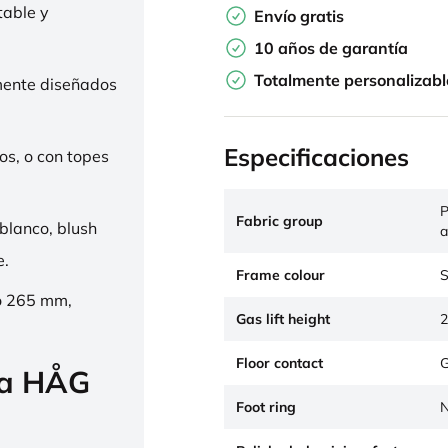
table y
Envío gratis
10 años de garantía
Totalmente personalizabl
mente diseñados
Especificaciones
os, o con topes
P
Fabric group
 blanco, blush
a
e.
Frame colour
S
o 265 mm,
Gas lift height
2
Floor contact
G
la HÅG
Foot ring