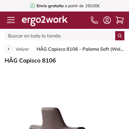
Envío gratuito
a partir de 150,00€
Volver
HÅG Capisco 8106 - Paloma Soft (Wollsdorf) - Cuero semi-anilina - ATG55130 - Dark brown - White - 200 mm (seat height 46-64cm) - Hard castors for soft floors
HÅG Capisco 8106