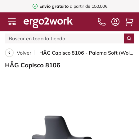
Envío gratuito
a partir de 150,00€
Volver
HÅG Capisco 8106 - Paloma Soft (Wollsdorf) - Cuero semi-anilina - ATG55185 - Charcoal - Blush Rose - 265 mm (seat height 53-79cm) - Hard castors for soft floors
HÅG Capisco 8106