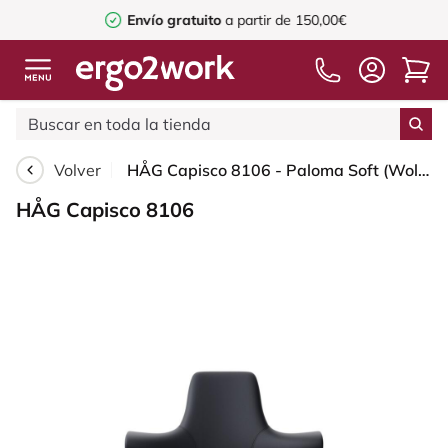
Envío gratuito
a partir de 150,00€
Volver
HÅG Capisco 8106 - Paloma Soft (Wollsdorf) - Cuero semi-anilina - ATG55185 - Charcoal - Silver - 265 mm (seat height 53-79cm) - Hard castors for soft floors
HÅG Capisco 8106