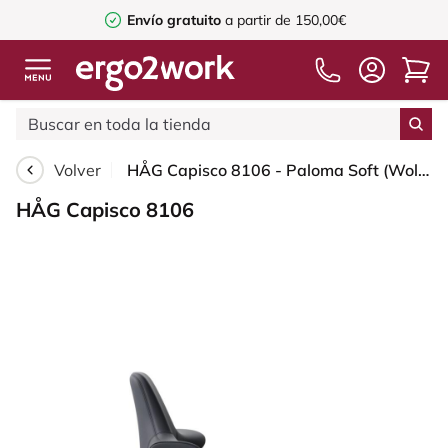
Envío gratuito
a partir de 150,00€
Volver
HÅG Capisco 8106 - Paloma Soft (Wollsdorf) - Cuero semi-anilina - ATG55185 - Charcoal - White - 265 mm (seat height 53-79cm) - Hard castors for soft floors
HÅG Capisco 8106