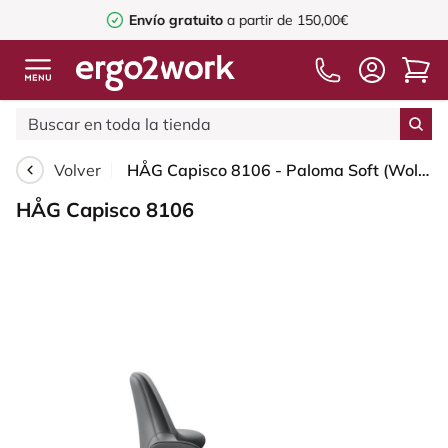
Envío gratuito
a partir de 150,00€
Volver
HÅG Capisco 8106 - Paloma Soft (Wollsdorf) - Cuero semi-anilina - ATG55206 - Grey - Black - 265 mm (seat height 53-79cm) - Soft castors for hard floors
HÅG Capisco 8106