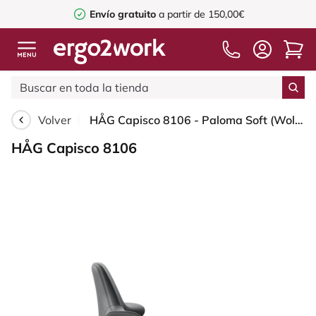
Envío gratuito
a partir de 150,00€
Volver
HÅG Capisco 8106 - Paloma Soft (Wollsdorf) - Cuero semi-anilina - ATG55206 - Grey - Blush Rose - 150mm (seat height 40–55cm) - Hard castors for soft floors
HÅG Capisco 8106